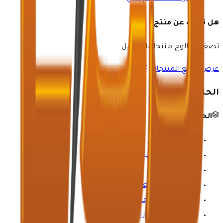
هل تبحث عن منتج؟
تصفح كتالوج منتجاتنا الكامل
عرض جميع المنتجات
الحلول والموارد
الحلول الصناعية
النفط والغاز
الرعاية الصحية
الكيمياء
التعدين والمعادن
المياه والصرف الصحي
صناعة السيارات