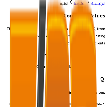
الرئيسية
الشركة
القيم
Our Company
Values
The core principles that guide everything we do at ECS, from
delivering exceptional electrical solutions to building lasting
relationships with our clients.
جارٍ تحميل قيمنا...
Why Our Values
Matter
Guide Our Decisions
Our values serve as a compass for every decision we make,