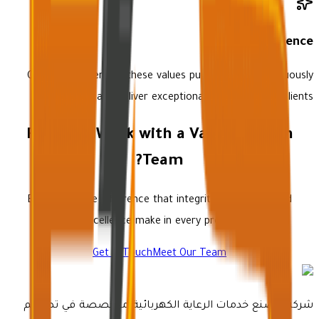
Drive Excellence
Our commitment to these values pushes us to continuously
improve and deliver exceptional results for our clients.
Ready to Work with a Values-Driven
Team?
Experience the difference that integrity, innovation, and
excellence make in every project.
Get in Touch
Meet Our Team
شركة مصنع خدمات الرعاية الكهربائية متخصصة في تصميم