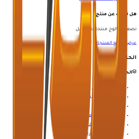
هل تبحث عن منتج؟
تصفح كتالوج منتجاتنا الكامل
عرض جميع المنتجات
الحلول والموارد
الحلول الصناعية
النفط والغاز
الرعاية الصحية
الكيمياء
التعدين والمعادن
المياه والصرف الصحي
صناعة السيارات