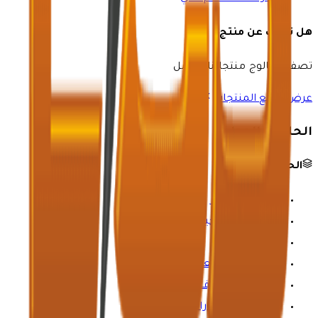
هل تبحث عن منتج؟
تصفح كتالوج منتجاتنا الكامل
عرض جميع المنتجات
الحلول والموارد
الحلول الصناعية
النفط والغاز
الرعاية الصحية
الكيمياء
التعدين والمعادن
المياه والصرف الصحي
صناعة السيارات