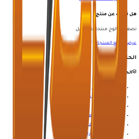
هل تبحث عن منتج؟
تصفح كتالوج منتجاتنا الكامل
عرض جميع المنتجات
الحلول والموارد
الحلول الصناعية
النفط والغاز
الرعاية الصحية
الكيمياء
التعدين والمعادن
المياه والصرف الصحي
صناعة السيارات