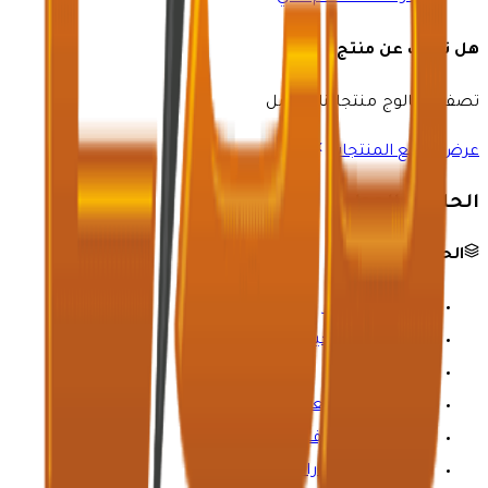
هل تبحث عن منتج؟
تصفح كتالوج منتجاتنا الكامل
عرض جميع المنتجات
الحلول والموارد
الحلول الصناعية
النفط والغاز
الرعاية الصحية
الكيمياء
التعدين والمعادن
المياه والصرف الصحي
صناعة السيارات